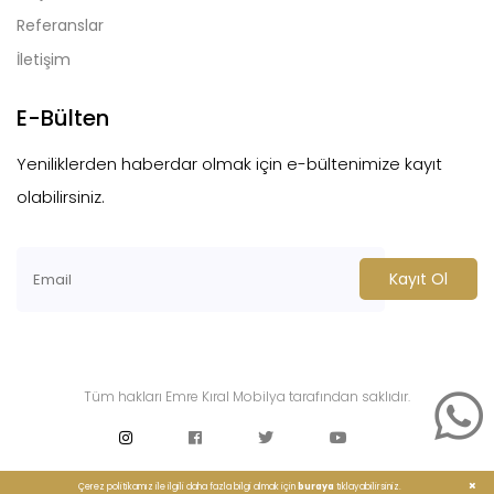
Referanslar
İletişim
E-Bülten
Yeniliklerden haberdar olmak için e-bültenimize kayıt
olabilirsiniz.
Kayıt Ol
Tüm hakları Emre Kıral Mobilya tarafından saklıdır.
Çerez politikamız ile ilgili daha fazla bilgi almak için
buraya
tıklayabilirsiniz.