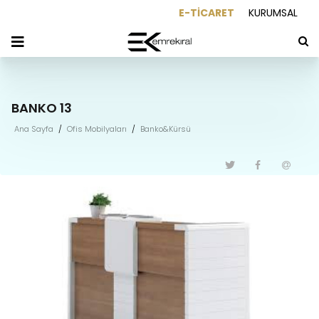
E-TİCARET
KURUMSAL
BANKO 13
Ana Sayfa
/
Ofis Mobilyaları
/
Banko&Kürsü