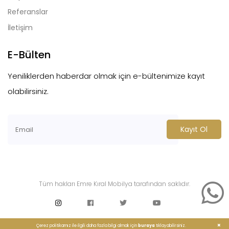
Referanslar
İletişim
E-Bülten
Yeniliklerden haberdar olmak için e-bültenimize kayıt
olabilirsiniz.
Kayıt Ol
Tüm hakları Emre Kıral Mobilya tarafından saklıdır.
Çerez politikamız ile ilgili daha fazla bilgi almak için
buraya
tıklayabilirsiniz.